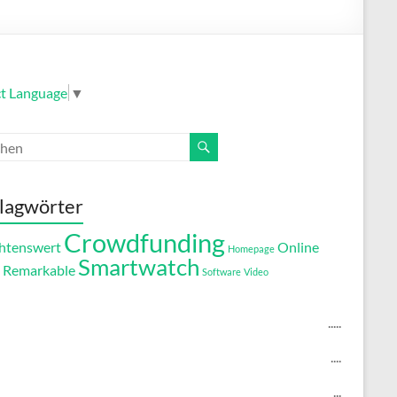
ct Language
▼
lagwörter
Crowdfunding
htenswert
Online
Homepage
Smartwatch
Remarkable
Software
Video
.....
....
...