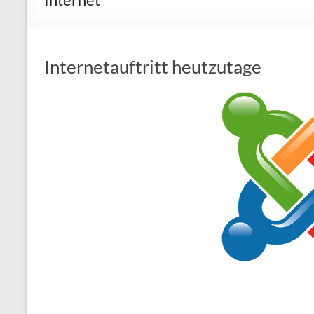
fun
Internetauftritt heutzutage