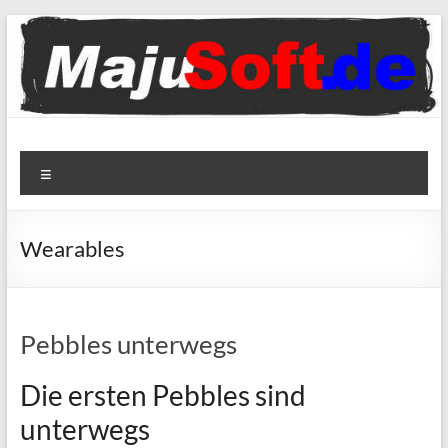
Zum
Inhalt
springen
MajuSoft
Menü
Just
technology
fun
Wearables
Pebbles unterwegs
Die ersten Pebbles sind
unterwegs