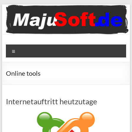
Zum
Inhalt
springen
MajuSoft
Menü
Just
technology
fun
Online tools
Internetauftritt heutzutage