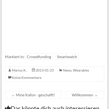
Markiert in:
Crowdfunding
Smartwatch
Marius K.
2013-01-23
News
,
Wearables
Keine Kommentare
←
Mine Kafon - geschafft!
Willkommen
→
Das könnte dich auch interessieren