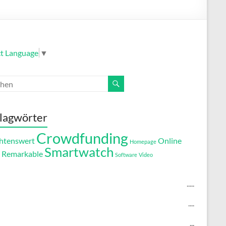
ct Language
▼
lagwörter
Crowdfunding
htenswert
Online
Homepage
Smartwatch
Remarkable
Software
Video
.....
....
...