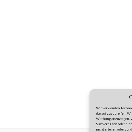
C
Wir verwenden Technol
darauf zuzugreifen. Wir
Werbung anzuzeigen. W
Surfverhalten oder ein
nicht erteilen oder zu