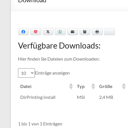
fun
Facebook
Pocket
Twitter
WhatsApp
Email
Bookmark
Print
Bluesky
Verfügbare Downloads:
Hier finden Sie Dateien zum Downloaden:
Einträge anzeigen
Datei
Typ
Größe
DirPrinting install
MSI
2,4 MB
1 bis 1 von 1 Einträgen